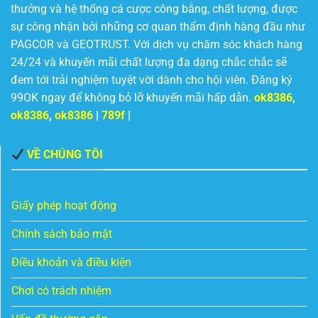
thưởng và hệ thống cá cược công bằng, chất lượng, được
sự công nhận bởi những cơ quan thẩm định hàng đầu như
PAGCOR và GEOTRUST. Với dịch vụ chăm sóc khách hàng
24/24 và khuyến mãi chất lượng đa dạng chắc chắc sẽ
đem tới trải nghiệm tuyệt vời dành cho hội viên. Đăng ký
99OK ngay để không bỏ lỡ khuyến mãi hấp dẫn.
ok8386
,
ok8386
,
ok8386
|
789f
|
VỀ CHÚNG TÔI
Giấy phép hoạt động
Chính sách bảo mật
Điều khoản và điều kiện
Chơi có trách nhiệm