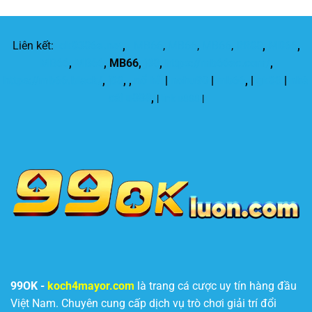
Liên kết:
ok8386a.net
,
MB66
,
MB66
,
MB66
,
RR88
,
MB66
,
MB66
,
MB66
, MB66,
j88
,
https://mb66ac.com/
,
https://mb66.black/
,
j88
, ,
nổ hũ
|
nohu90
|
mb66
, |
gk88
|
nhà
cái u888
,
|
link u888
|
99OK -
koch4mayor.com
là trang cá cược uy tín hàng đầu
Việt Nam. Chuyên cung cấp dịch vụ trò chơi giải trí đổi