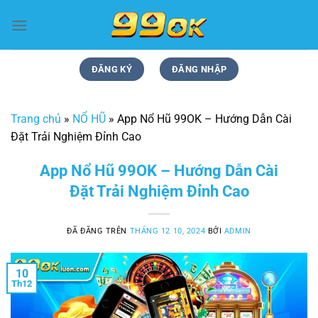
Chuyển
đến
nội
dung
ĐĂNG KÝ
ĐĂNG NHẬP
Trang chủ
»
NỔ HŨ
»
App Nổ Hũ 99OK – Hướng Dẫn Cài
Đặt Trải Nghiệm Đỉnh Cao
App Nổ Hũ 99OK – Hướng Dẫn Cài
Đặt Trải Nghiệm Đỉnh Cao
ĐÃ ĐĂNG TRÊN
THÁNG 12 10, 2024
BỞI
ADMIN
10
Th12