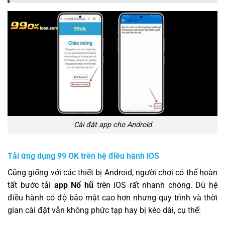
Cài đặt app cho Android
Tải ứng dụng 99 OK trên hệ điều hành iOS
Cũng giống với các thiết bị Android, người chơi có thể hoàn
tất bước tải
app Nổ hũ
trên iOS rất nhanh chóng. Dù hệ
điều hành có độ bảo mật cao hơn nhưng quy trình và thời
gian cài đặt vẫn không phức tạp hay bị kéo dài, cụ thể: