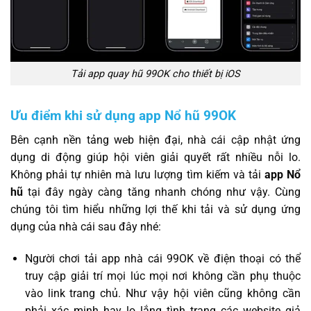
Tải app quay hũ 99OK cho thiết bị iOS
Ưu điểm khi sử dụng app Nổ hũ 99OK
Bên cạnh nền tảng web hiện đại, nhà cái cập nhật ứng
dụng di động giúp hội viên giải quyết rất nhiều nỗi lo.
Không phải tự nhiên mà lưu lượng tìm kiếm và tải
app Nổ
hũ
tại đây ngày càng tăng nhanh chóng như vậy. Cùng
chúng tôi tìm hiểu những lợi thế khi tải và sử dụng ứng
dụng của nhà cái sau đây nhé:
Người chơi tải app nhà cái 99OK về điện thoại có thể
truy cập giải trí mọi lúc mọi nơi không cần phụ thuộc
vào link trang chủ. Như vậy hội viên cũng không cần
phải xác minh hay lo lắng tình trạng các website giả